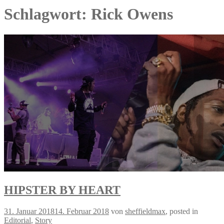
Schlagwort: Rick Owens
HIPSTER BY HEART
31. Januar 2018
14. Februar 2018
von
sheffieldmax
, posted in
Editorial
,
Story