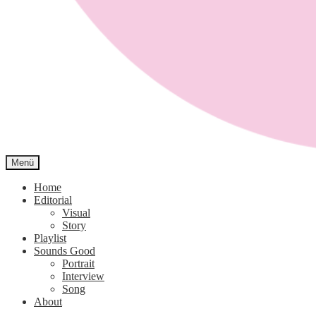
Menü
Sound Closet
Home
Editorial
Visual
Story
Playlist
Sounds Good
Portrait
Interview
Song
About