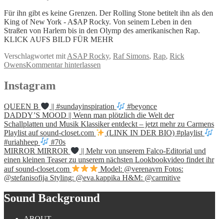
Für ihn gibt es keine Grenzen. Der Rolling Stone betitelt ihn als den
King of New York - A$AP Rocky. Von seinem Leben in den
Straßen von Harlem bis in den Olymp des amerikanischen Rap.
KLICK AUFS BILD FÜR MEHR
Verschlagwortet mit
ASAP Rocky
,
Raf Simons
,
Rap
,
Rick
Owens
Kommentar hinterlassen
Instagram
QUEEN B
|| #sundayinspiration
#beyonce
DADDY’S MOOD || Wenn man plötzlich die Welt der
Schallplatten und Musik Klassiker entdeckt – jetzt mehr zu Carmens
Playlist auf sound-closet.com
(LINK IN DER BIO) #playlist
#uriahheep
#70s
MIRROR MIRROR
|| Mehr von unserem Falco-Editorial und
einen kleinen Teaser zu unserem nächsten Lookbookvideo findet ihr
auf sound-closet.com
Model: @verenavrn Fotos:
@stefanisofija Styling: @eva.kappika H&M: @carmitive
Sound Background
ABOUT