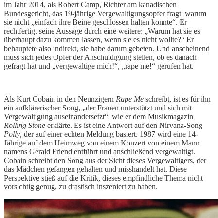
im Jahr 2014, als Robert Camp, Richter am kanadischen
Bundesgericht, das 19-jährige Vergewaltigungsopfer fragt, warum
sie nicht „einfach ihre Beine geschlossen halten konnte“. Er
rechtfertigt seine Aussage durch eine weitere: „Warum hat sie es
überhaupt dazu kommen lassen, wenn sie es nicht wollte?“ Er
behauptete also indirekt, sie habe darum gebeten. Und anscheinend
muss sich jedes Opfer der Anschuldigung stellen, ob es danach
gefragt hat und „vergewaltige mich!“, „rape me!“ gerufen hat.
Als Kurt Cobain in den Neunzigern
Rape Me
schreibt, ist es für ihn
ein aufklärerischer Song, „der Frauen unterstützt und sich mit
Vergewaltigung auseinandersetzt“, wie er dem Musikmagazin
Rolling Stone
erklärte. Es ist eine Antwort auf den Nirvana-Song
Polly
, der auf einer echten Meldung basiert. 1987 wird eine 14-
Jährige auf dem Heimweg von einem Konzert von einem Mann
namens Gerald Friend entführt und anschließend vergewaltigt.
Cobain schreibt den Song aus der Sicht dieses Vergewaltigers, der
das Mädchen gefangen gehalten und misshandelt hat. Diese
Perspektive stieß auf die Kritik, dieses empfindliche Thema nicht
vorsichtig genug, zu drastisch inszeniert zu haben.