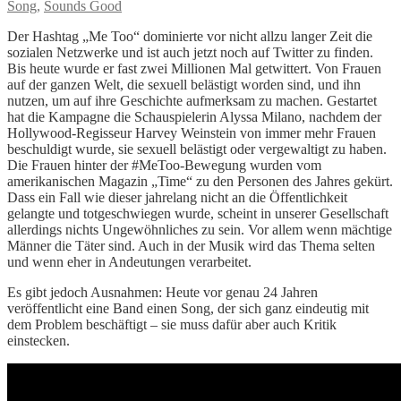
Song
,
Sounds Good
Der Hashtag „Me Too“ dominierte vor nicht allzu langer Zeit die
sozialen Netzwerke und ist auch jetzt noch auf Twitter zu finden.
Bis heute wurde er fast zwei Millionen Mal getwittert. Von Frauen
auf der ganzen Welt, die sexuell belästigt worden sind, und ihn
nutzen, um auf ihre Geschichte aufmerksam zu machen. Gestartet
hat die Kampagne die Schauspielerin Alyssa Milano, nachdem der
Hollywood-Regisseur Harvey Weinstein von immer mehr Frauen
beschuldigt wurde, sie sexuell belästigt oder vergewaltigt zu haben.
Die Frauen hinter der #MeToo-Bewegung wurden vom
amerikanischen Magazin „Time“ zu den Personen des Jahres gekürt.
Dass ein Fall wie dieser jahrelang nicht an die Öffentlichkeit
gelangte und totgeschwiegen wurde, scheint in unserer Gesellschaft
allerdings nichts Ungewöhnliches zu sein. Vor allem wenn mächtige
Männer die Täter sind. Auch in der Musik wird das Thema selten
und wenn eher in Andeutungen verarbeitet.
Es gibt jedoch Ausnahmen: Heute vor genau 24 Jahren
veröffentlicht eine Band einen Song, der sich ganz eindeutig mit
dem Problem beschäftigt – sie muss dafür aber auch Kritik
einstecken.