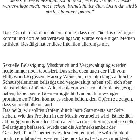
dieses Schwein bekommt schon noch, was es verdient … Also
vergewaltige mich, mach schon, bring’s hinter dich. Denn dir wird’s
noch schlimmer gehen.“
Dass Cobain darauf anspielen könnte, dass der Täter ins Gefängnis
kommt und dort selbst vergewaltigt wir, wurde von einigen Medien
kritisiert. Bestätigt hat er diese Intention allerdings nie.
Sexuelle Belästigung, Missbrauch und Vergewaltigung werden
heute immer noch tabuisiert. Das zeigt eben auch der Fall vom
Hollywood-Regisseur Harvey Weinstein, der jahrelang zahlreiche
Schauspielerinnen belästigt und vergewaltigt haben soll, sich aber
niemand dazu äußerte. Alle, die davon wussten, aber nichts gesagt
haben, haben seine Taten ermöglicht. Und auch in weniger
prominenten Fällen könnte es schon helfen, den Opfern zu zeigen,
dass sie nicht alleine sind.
Das heißt, wir sollten Opfern durch laute Statements zur Seite
stehen. Wie das Problem in der Musik verarbeitet wird, ist letztlich
abhängig vom Künstler. Doch allein, wenn sich Songs mit sexueller
Belästigung befassen, würde das die Aufmerksamkeit der
Gesellschaft auf Themen wie diese lenken und sie würden nicht
noch mehr tabuisiert werden. Die musikalische Umsetzung bleibt