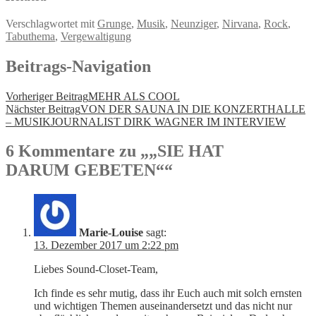
Verschlagwortet mit
Grunge
,
Musik
,
Neunziger
,
Nirvana
,
Rock
,
Tabuthema
,
Vergewaltigung
Beitrags-Navigation
Vorheriger Beitrag
MEHR ALS COOL
Nächster Beitrag
VON DER SAUNA IN DIE KONZERTHALLE
– MUSIKJOURNALIST DIRK WAGNER IM INTERVIEW
6 Kommentare zu „
„SIE HAT
DARUM GEBETEN“
“
Marie-Louise
sagt:
13. Dezember 2017 um 2:22 pm
Liebes Sound-Closet-Team,
Ich finde es sehr mutig, dass ihr Euch auch mit solch ernsten
und wichtigen Themen auseinandersetzt und das nicht nur