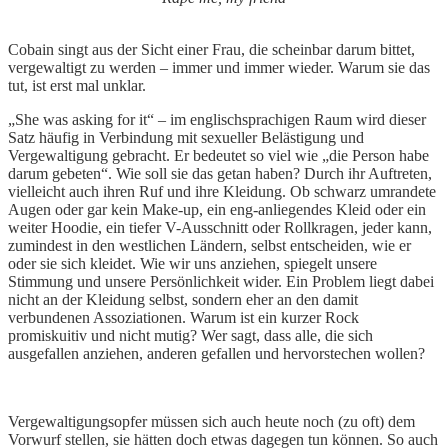
Cobain singt aus der Sicht einer Frau, die scheinbar darum bittet,
vergewaltigt zu werden – immer und immer wieder. Warum sie das
tut, ist erst mal unklar.
„She was asking for it“ – im englischsprachigen Raum wird dieser
Satz häufig in Verbindung mit sexueller Belästigung und
Vergewaltigung gebracht. Er bedeutet so viel wie „die Person habe
darum gebeten“. Wie soll sie das getan haben? Durch ihr Auftreten,
vielleicht auch ihren Ruf und ihre Kleidung. Ob schwarz umrandete
Augen oder gar kein Make-up, ein eng-anliegendes Kleid oder ein
weiter Hoodie, ein tiefer V-Ausschnitt oder Rollkragen, jeder kann,
zumindest in den westlichen Ländern, selbst entscheiden, wie er
oder sie sich kleidet. Wie wir uns anziehen, spiegelt unsere
Stimmung und unsere Persönlichkeit wider. Ein Problem liegt dabei
nicht an der Kleidung selbst, sondern eher an den damit
verbundenen Assoziationen. Warum ist ein kurzer Rock
promiskuitiv und nicht mutig? Wer sagt, dass alle, die sich
ausgefallen anziehen, anderen gefallen und hervorstechen wollen?
Vergewaltigungsopfer müssen sich auch heute noch (zu oft) dem
Vorwurf stellen, sie hätten doch etwas dagegen tun können. So auch