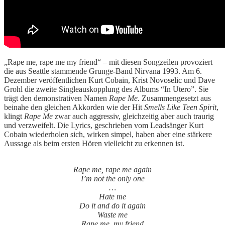
„Rape me, rape me my friend“ – mit diesen Songzeilen provoziert
die aus Seattle stammende Grunge-Band Nirvana 1993. Am 6.
Dezember veröffentlichen Kurt Cobain, Krist Novoselic und Dave
Grohl die zweite Singleauskopplung des Albums “In Utero”. Sie
trägt den demonstrativen Namen
Rape Me
. Zusammengesetzt aus
beinahe den gleichen Akkorden wie der Hit
Smells Like Teen Spirit
,
klingt
Rape Me
zwar auch aggressiv, gleichzeitig aber auch traurig
und verzweifelt. Die Lyrics, geschrieben vom Leadsänger Kurt
Cobain wiederholen sich, wirken simpel, haben aber eine stärkere
Aussage als beim ersten Hören vielleicht zu erkennen ist.
Rape me, rape me again
I’m not the only one
…
Hate me
Do it and do it again
Waste me
Rape me, my friend