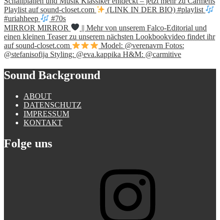
Schallplatten und Musik Klassiker entdeckt – jetzt mehr zu Carmens
Playlist auf sound-closet.com
(LINK IN DER BIO) #playlist
#uriahheep
#70s
MIRROR MIRROR
|| Mehr von unserem Falco-Editorial und
einen kleinen Teaser zu unserem nächsten Lookbookvideo findet ihr
auf sound-closet.com
Model: @verenavrn Fotos:
@stefanisofija Styling: @eva.kappika H&M: @carmitive
Sound Background
ABOUT
DATENSCHUTZ
IMPRESSUM
KONTAKT
Folge uns