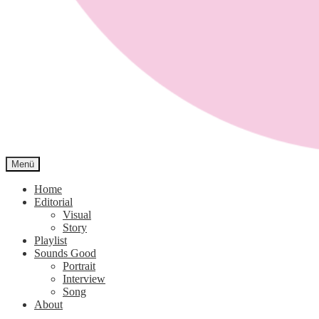
Menü
Sound Closet
Home
Editorial
Visual
Story
Playlist
Sounds Good
Portrait
Interview
Song
About