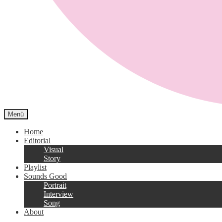
Menü
Sound Closet
Home
Editorial
Visual
Story
Playlist
Sounds Good
Portrait
Interview
Song
About