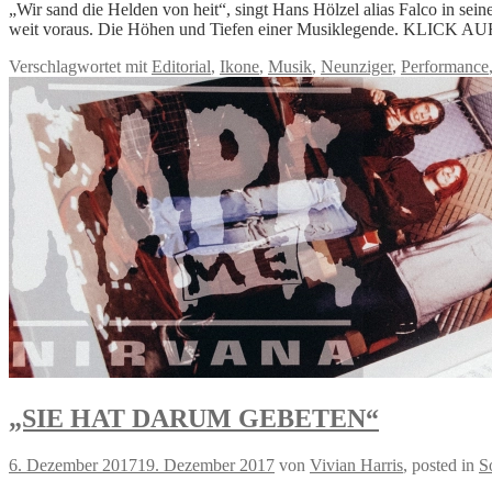
„Wir sand die Helden von heit“, singt Hans Hölzel alias Falco in se
weit voraus. Die Höhen und Tiefen einer Musiklegende. KLIC
Verschlagwortet mit
Editorial
,
Ikone
,
Musik
,
Neunziger
,
Performance
„SIE HAT DARUM GEBETEN“
6. Dezember 2017
19. Dezember 2017
von
Vivian Harris
, posted in
S