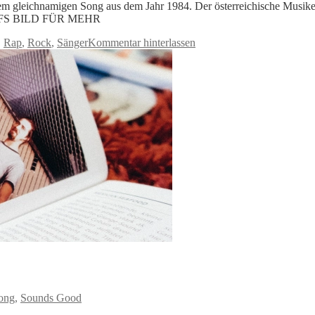
inem gleichnamigen Song aus dem Jahr 1984. Der österreichische Musike
K AUFS BILD FÜR MEHR
,
Rap
,
Rock
,
Sänger
Kommentar hinterlassen
ong
,
Sounds Good