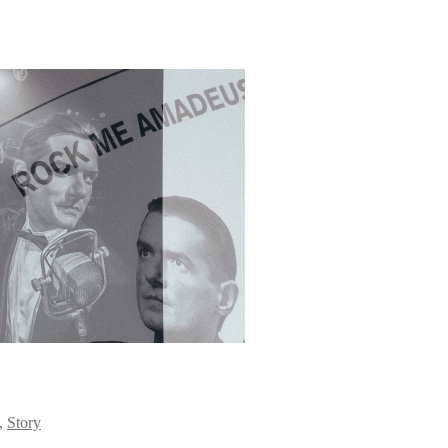
,
Story